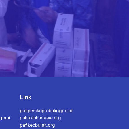
Link
pafipemkoprobolinggo.id
gmai
pakikabkonawe.org
pafikecbulak.org